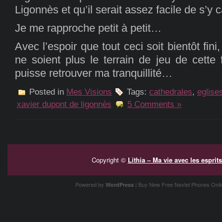
Ligonnès et qu’il serait assez facile de s’y
Je me rapproche petit à petit…
Avec l’espoir que tout ceci soit bientôt fin
ne soient plus le terrain de jeu de cette 
puisse retrouver ma tranquillité…
Posted in
Mes Visions
Tags:
cathedrales
,
eglise
xavier dupont de ligonnès
5 Comments »
Copyright ©
Lithia – Ma vie avec les espr
Powered by
| Buy New Free
Nextel Phones
Onli
WordPress