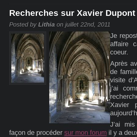
Recherches sur Xavier Dupont
Posted by
Lithia
on juillet 22nd, 2011
Je repost
affaire 
coeur.
Après av
de famill
visite d
j’ai co
recherch
Xavier 
aujourd’h
J’ai mis
façon de procéder
sur mon forum
il y a de