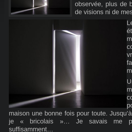
observée, plus de b
de visions ni de m
L
é
m
c
v
f
m
U
m
c
p
maison une bonne fois pour toute. Jusqu’à
je « bricolais »… Je savais me p
suffisamment…