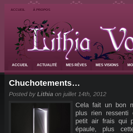
ACCUEIL
À PROPOS
ACCUEIL
ACTUALITÉ
MES RÊVES
MES VISIONS
MO
Chuchotements…
Posted by
Lithia
on juillet 14th, 2012
Cela fait un bon 
plus rien ressenti
petit air frais qui
épaule, plus cett