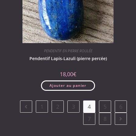
PENDENTIF EN PIERRE ROULÉE
Pendentif Lapis-Lazuli (pierre percée)
18,00
€
Ajouter au panier
1
2
3
4
5
6
7
8