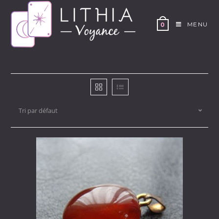
Skip
to
MENU
0
content
Tri par défaut