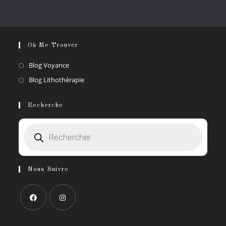
Où Me Trouver
S’ouvre
Blog Voyance
dans
S’ouvre
Blog Lithothérapie
un
dans
nouvel
un
Recherche
onglet
nouvel
Recherche
onglet
de
produits
Nous Suivre
S’ouvre
S’ouvre