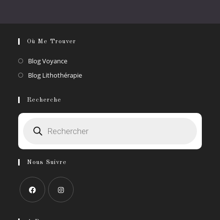
Où Me Trouver
S’ouvre
Blog Voyance
dans
S’ouvre
Blog Lithothérapie
un
dans
nouvel
un
Recherche
onglet
nouvel
Recherche
onglet
de
produits
Nous Suivre
S’ouvre
S’ouvre