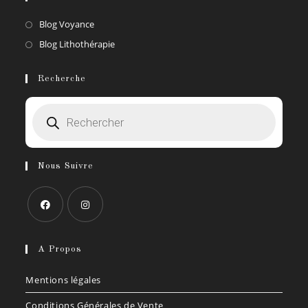
S’ouvre
Blog Voyance
dans
S’ouvre
Blog Lithothérapie
un
dans
nouvel
un
Recherche
onglet
nouvel
Recherche
onglet
de
produits
Nous Suivre
S’ouvre
S’ouvre
dans
dans
A Propos
un
un
Mentions légales
nouvel
nouvel
onglet
onglet
Conditions Générales de Vente