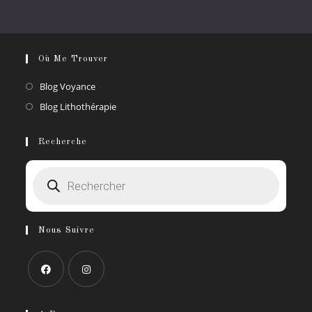
Où Me Trouver
S’ouvre
Blog Voyance
dans
S’ouvre
Blog Lithothérapie
un
dans
nouvel
un
Recherche
onglet
nouvel
Recherche
onglet
de
produits
Nous Suivre
S’ouvre
S’ouvre