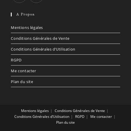
S’ouvre
S’ouvre
dans
dans
A Propos
un
un
Mentions légales
nouvel
nouvel
onglet
onglet
Conditions Générales de Vente
Conditions Générales d’Utilisation
RGPD
Me contacter
Plan du site
Mentions légales
Conditions Générales de Vente
Conditions Générales d’Utilisation
RGPD
Me contacter
Plan du site