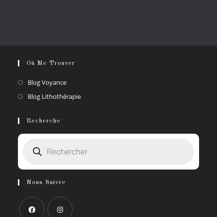
Où Me Trouver
S’ouvre
Blog Voyance
dans
S’ouvre
Blog Lithothérapie
un
dans
nouvel
un
Recherche
onglet
nouvel
Recherche
onglet
de
produits
Nous Suivre