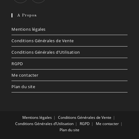
S’ouvre
S’ouvre
dans
dans
A Propos
un
un
Mentions légales
nouvel
nouvel
onglet
onglet
Conditions Générales de Vente
Conditions Générales d’Utilisation
RGPD
Me contacter
Plan du site
Mentions légales
Conditions Générales de Vente
Conditions Générales d’Utilisation
RGPD
Me contacter
Plan du site