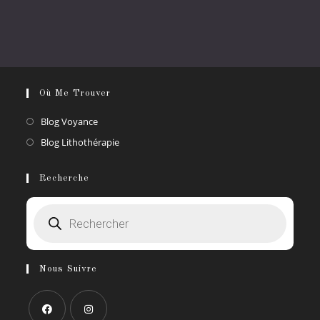
Où Me Trouver
S’ouvre
Blog Voyance
dans
S’ouvre
Blog Lithothérapie
un
dans
nouvel
un
Recherche
onglet
nouvel
Recherche
onglet
de
produits
Nous Suivre