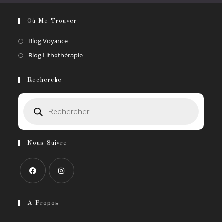
Où Me Trouver
S’ouvre
Blog Voyance
dans
S’ouvre
Blog Lithothérapie
un
dans
nouvel
un
Recherche
onglet
nouvel
Recherche
onglet
de
produits
Nous Suivre
S’ouvre
S’ouvre
dans
dans
A Propos
un
un