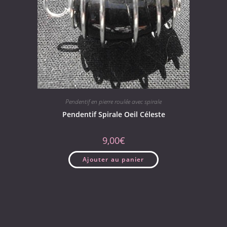
Pendentif en pierre roulée avec spirale
Pendentif Spirale Oeil Céleste
9,00
€
Ajouter au panier