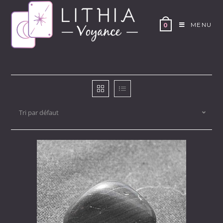
Skip
to
MENU
0
content
Tri par défaut