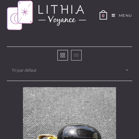
Skip
to
MENU
0
content
Tri par défaut