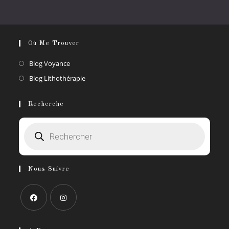
Où Me Trouver
S’ouvre
Blog Voyance
dans
S’ouvre
Blog Lithothérapie
un
dans
nouvel
un
Recherche
onglet
nouvel
Recherche
onglet
de
produits
Nous Suivre
S’ouvre
S’ouvre