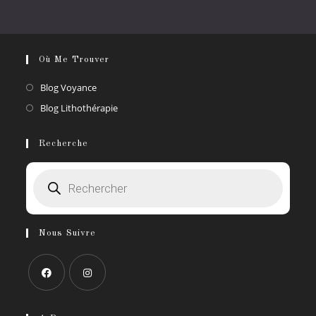
Où Me Trouver
S’ouvre
Blog Voyance
dans
S’ouvre
Blog Lithothérapie
un
dans
nouvel
un
Recherche
onglet
nouvel
Recherche
onglet
de
produits
Nous Suivre
S’ouvre
S’ouvre