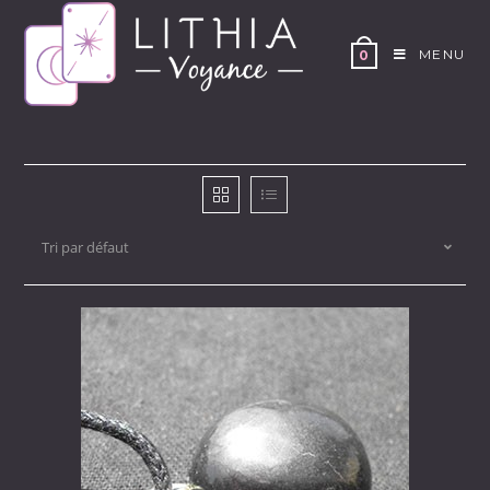
Skip
to
MENU
0
content
Tri par défaut