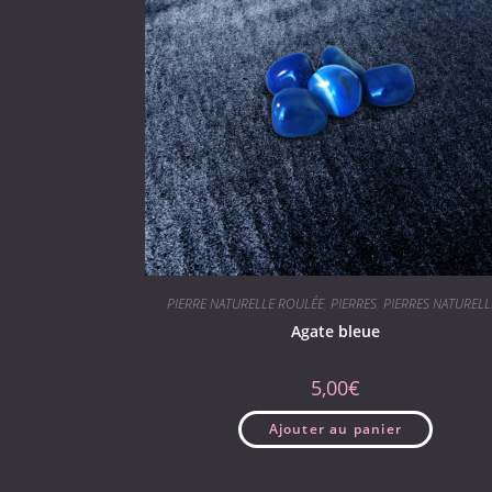
PIERRE NATURELLE ROULÉE
,
PIERRES
,
PIERRES NATURELL
Agate bleue
5,00
€
Ajouter au panier