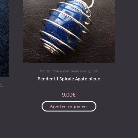
Pendentif en pierre roulée avec spirale
Pendentif Spirale Agate bleue
ES
9,00
€
Ajouter au panier