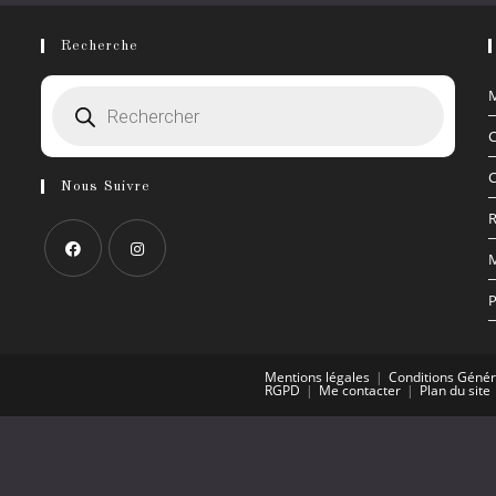
Recherche
Recherche
M
de
produits
C
C
Nous Suivre
M
S’ouvre
S’ouvre
P
dans
dans
un
un
nouvel
nouvel
Mentions légales
Conditions Génér
RGPD
Me contacter
Plan du site
onglet
onglet