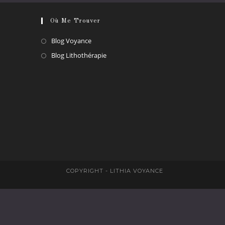
Où Me Trouver
S’ouvre
Blog Voyance
dans
S’ouvre
Blog Lithothérapie
un
dans
nouvel
un
onglet
nouvel
onglet
COPYRIGHT - LITHIA VOYANCE