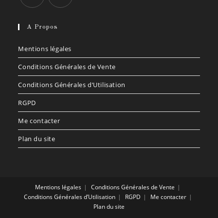
S’ouvre
S’ouvre
dans
dans
A Propos
un
un
Mentions légales
nouvel
nouvel
onglet
onglet
Conditions Générales de Vente
Conditions Générales d’Utilisation
RGPD
Me contacter
Plan du site
Mentions légales
Conditions Générales de Vente
Conditions Générales d’Utilisation
RGPD
Me contacter
Plan du site