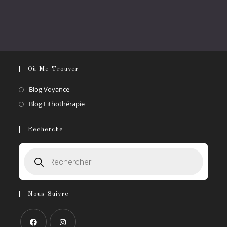
Où Me Trouver
S’ouvre
Blog Voyance
dans
S’ouvre
Blog Lithothérapie
un
dans
nouvel
un
Recherche
onglet
nouvel
Recherche
onglet
de
produits
Nous Suivre