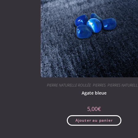
PIERRE NATURELLE ROULÉE
,
PIERRES
,
PIERRES NATURELL
Agate bleue
5,00
€
Ajouter au panier