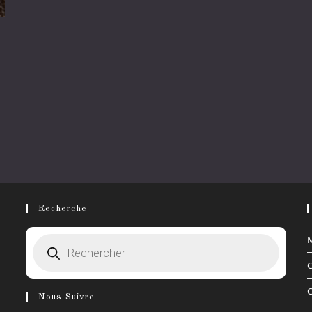
Recherche
Recherche
M
de
produits
C
C
Nous Suivre