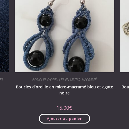
ES
BOUCLES D'OREILLES EN MICRO-MACRAMÉ
Boucles d’oreille en micro-macramé bleu et agate
Bou
noire
15,00
€
Ajouter au panier