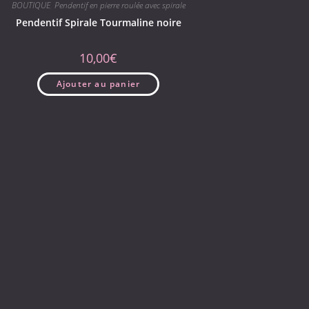
BOUTIQUE
,
Pendentif en pierre roulée avec spirale
Pendentif Spirale Tourmaline noire
10,00
€
Ajouter au panier