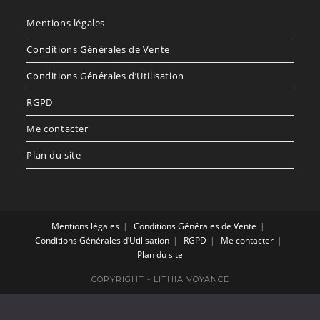
un
un
Mentions légales
nouvel
nouvel
onglet
onglet
Conditions Générales de Vente
Conditions Générales d’Utilisation
RGPD
Me contacter
Plan du site
Mentions légales
Conditions Générales de Vente
Conditions Générales d’Utilisation
RGPD
Me contacter
Plan du site
COPYRIGHT - LITHIA VOYANCE