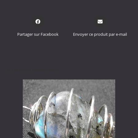
Opens
Opens
in
in
a
a
Partager sur Facebook
Envoyer ce produit par e-mail
new
new
window
window
Produits similaires