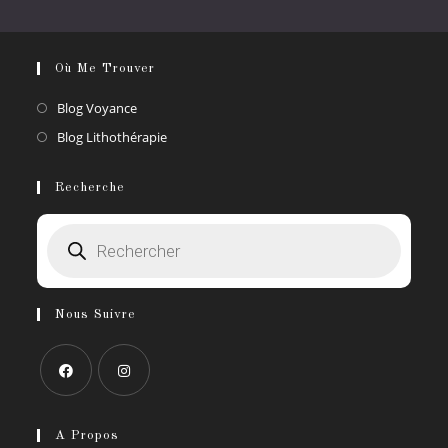
Où Me Trouver
S’ouvre
Blog Voyance
dans
S’ouvre
Blog Lithothérapie
un
dans
nouvel
un
Recherche
onglet
nouvel
Recherche
onglet
de
produits
Nous Suivre
S’ouvre
S’ouvre
dans
dans
A Propos