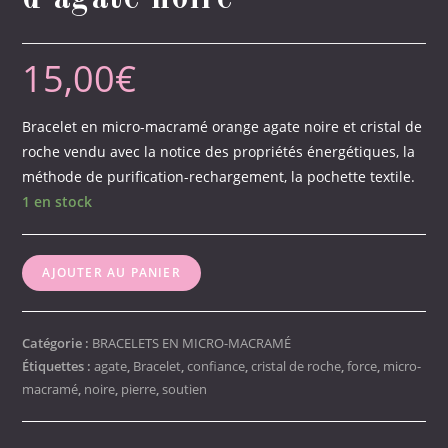
15,00
€
Bracelet en micro-macramé orange agate noire et cristal de
roche vendu avec la notice des propriétés énergétiques, la
méthode de purification-rechargement, la pochette textile.
1 en stock
quantité
AJOUTER AU PANIER
de
Bracelet
en
Catégorie :
BRACELETS EN MICRO-MACRAMÉ
micro-
Étiquettes :
agate
,
Bracelet
,
confiance
,
cristal de roche
,
force
,
micro-
macramé
,
noire
,
pierre
,
soutien
macramé
orange
et