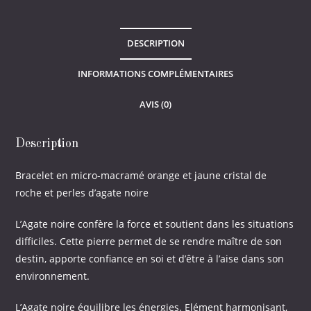
jaune
cristal
DESCRIPTION
de
roche
INFORMATIONS COMPLÉMENTAIRES
et
perles
AVIS (0)
d'agate
noire
Description
Bracelet en micro-macramé orange et jaune cristal de
roche et perles d’agate noire
L’Agate noire confère la force et soutient dans les situations
difficiles. Cette pierre permet de se rendre maître de son
destin, apporte confiance en soi et d’être à l’aise dans son
environnement.
L’Agate noire équilibre les énergies. Elément harmonisant,