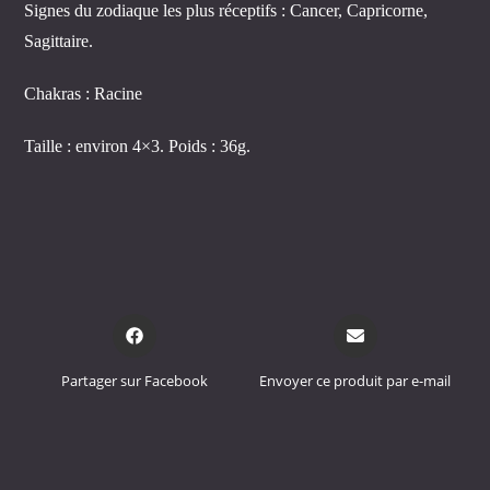
Signes du zodiaque les plus réceptifs : Cancer, Capricorne,
Sagittaire.
Chakras : Racine
Taille : environ 4×3. Poids : 36g.
Opens
Opens
in
in
a
a
Partager sur Facebook
Envoyer ce produit par e-mail
new
new
window
window