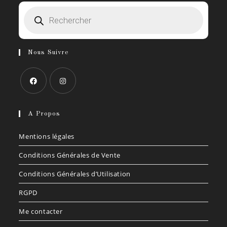
Recherche
onglet
de
produits
Nous Suivre
S’ouvre
S’ouvre
dans
dans
A Propos
un
un
Mentions légales
nouvel
nouvel
onglet
onglet
Conditions Générales de Vente
Conditions Générales d’Utilisation
RGPD
Me contacter