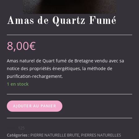
Amas de Quartz Fumé
8,00
€
Amas naturel de Quart fumé de Bretagne vendu avec sa
notice des propriétés énergétiques, la méthode de
purification-rechargement.
1 en stock
quantité
AJOUTER AU PANIER
de
Amas
de
UGS :
125
Quartz
Catégories :
PIERRE NATURELLE BRUTE
,
PIERRES NATURELLES