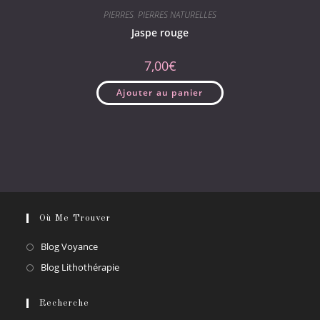
PIERRES
,
PIERRES NATURELLES
Jaspe rouge
7,00
€
Ajouter au panier
Où Me Trouver
S’ouvre
Blog Voyance
dans
S’ouvre
Blog Lithothérapie
un
dans
nouvel
un
Recherche
onglet
nouvel