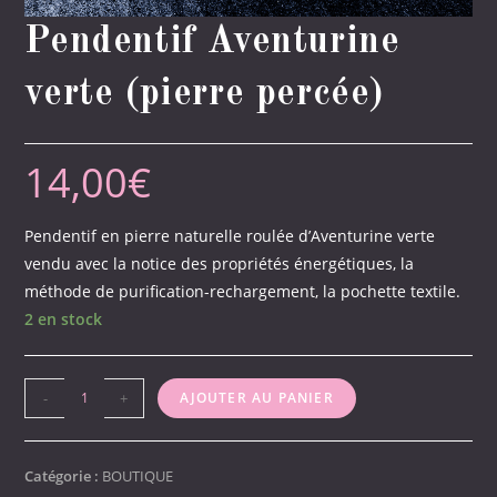
Pendentif Aventurine
verte (pierre percée)
14,00
€
Pendentif en pierre naturelle roulée d’Aventurine verte
vendu avec la notice des propriétés énergétiques, la
méthode de purification-rechargement, la pochette textile.
2 en stock
quantité
-
+
AJOUTER AU PANIER
de
Pendentif
Aventurine
Catégorie :
BOUTIQUE