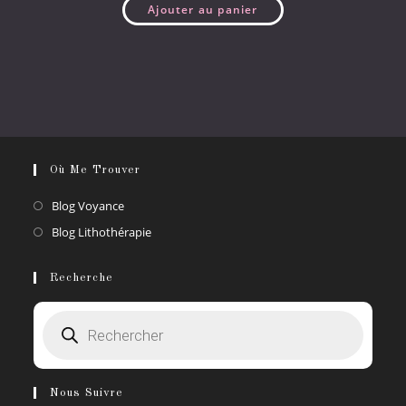
Ajouter au panier
Où Me Trouver
S’ouvre
Blog Voyance
dans
S’ouvre
Blog Lithothérapie
un
dans
nouvel
un
Recherche
onglet
nouvel
Recherche
onglet
de
produits
Nous Suivre