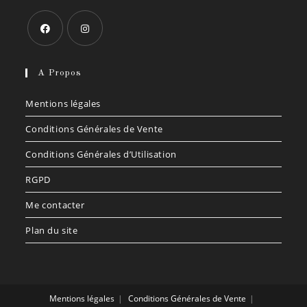
S’ouvre
S’ouvre
dans
dans
A Propos
un
un
Mentions légales
nouvel
nouvel
onglet
onglet
Conditions Générales de Vente
Conditions Générales d’Utilisation
RGPD
Me contacter
Plan du site
Mentions légales
Conditions Générales de Vente