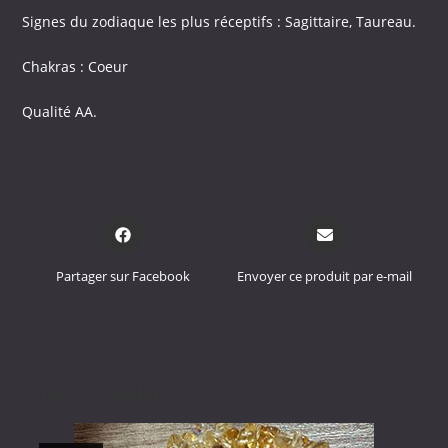
Signes du zodiaque les plus réceptifs : Sagittaire, Taureau.
Chakras : Coeur
Qualité AA.
Opens
Opens
in
in
a
a
Partager sur Facebook
Envoyer ce produit par e-mail
new
new
window
window
Produits similaires