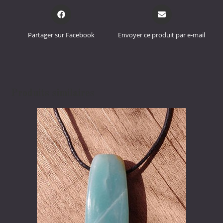
Opens
Opens
in
in
a
a
Partager sur Facebook
Envoyer ce produit par e-mail
new
new
window
window
Produits similaires