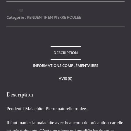
Pendentif
Malachite
UGS :
198
(pierre
Catégorie :
PENDENTIF EN PIERRE ROULÉE
percée)
DESCRIPTION
INFORMATIONS COMPLÉMENTAIRES
AVIS (0)
Description
Pendentif Malachite. Pierre naturelle roulée.
Il faut manier la malachite avec beaucoup de précaution car elle
est très puissante. C’est une pierre qui amplifie les énergies