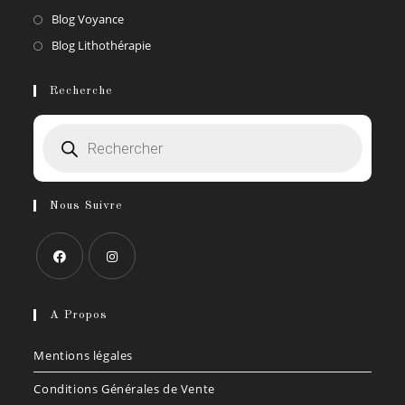
S’ouvre
Blog Voyance
dans
S’ouvre
Blog Lithothérapie
un
dans
nouvel
un
Recherche
onglet
nouvel
Recherche
onglet
de
produits
Nous Suivre
S’ouvre
S’ouvre
dans
dans
A Propos
un
un
Mentions légales
nouvel
nouvel
onglet
onglet
Conditions Générales de Vente