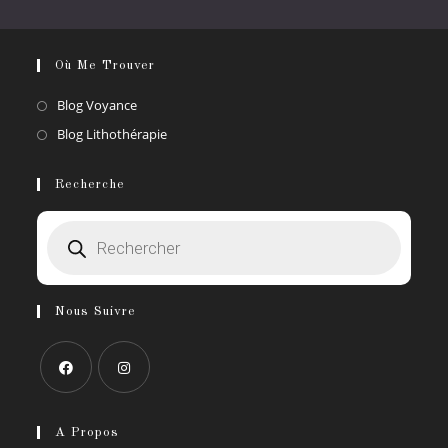
Où Me Trouver
S’ouvre
Blog Voyance
dans
S’ouvre
Blog Lithothérapie
un
dans
nouvel
un
Recherche
onglet
nouvel
Recherche
onglet
de
produits
Nous Suivre
S’ouvre
S’ouvre
dans
dans
A Propos