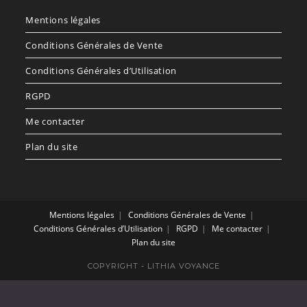
un
un
Mentions légales
nouvel
nouvel
onglet
onglet
Conditions Générales de Vente
Conditions Générales d’Utilisation
RGPD
Me contacter
Plan du site
Mentions légales
Conditions Générales de Vente
Conditions Générales d’Utilisation
RGPD
Me contacter
Plan du site
COPYRIGHT - LITHIA VOYANCE