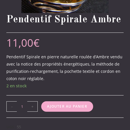
Pendentif Spirale Ambre
11,00
€
Pendentif Spirale en pierre naturelle roulée d’Ambre vendu
avec la notice des propriétés énergétiques, la méthode de
purification-rechargement, la pochette textile et cordon en
coton noir réglable.
2 en stock
quantité
-
+
AJOUTER AU PANIER
de
Pendentif
Spirale
UGS :
55