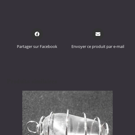
Opens
Opens
in
in
a
a
Partager sur Facebook
Envoyer ce produit par e-mail
new
new
window
window
Produits similaires