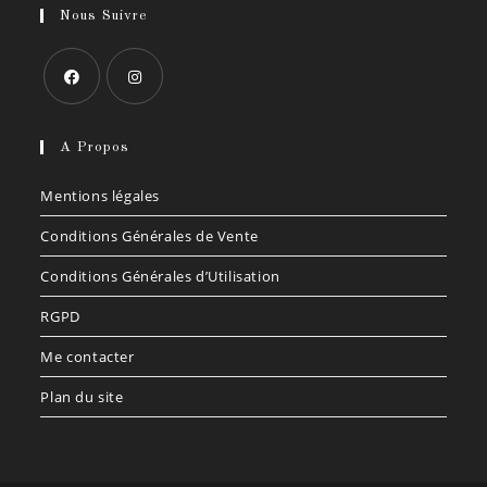
Nous Suivre
S’ouvre
S’ouvre
dans
dans
A Propos
un
un
Mentions légales
nouvel
nouvel
onglet
onglet
Conditions Générales de Vente
Conditions Générales d’Utilisation
RGPD
Me contacter
Plan du site