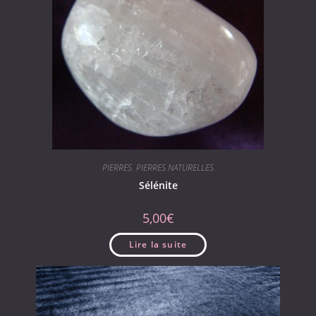
PIERRES
,
PIERRES NATURELLES
Sélénite
5,00
€
Lire la suite