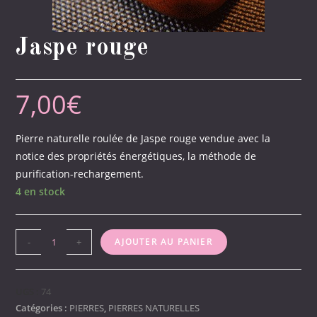
Jaspe rouge
7,00
€
Pierre naturelle roulée de Jaspe rouge vendue avec la
notice des propriétés énergétiques, la méthode de
purification-rechargement.
4 en stock
quantité
-
+
AJOUTER AU PANIER
de
Jaspe
rouge
UGS :
74
Catégories :
PIERRES
,
PIERRES NATURELLES