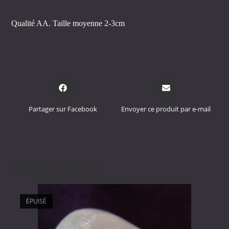
Qualité AA. Taille moyenne 2-3cm
Opens
Opens
in
in
a
a
Partager sur Facebook
Envoyer ce produit par e-mail
new
new
window
window
Produits similaires
ÉPUISÉ